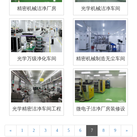
精密机械洁净厂房
光学机械洁净车间
光学万级净化车间
精密机械制造无尘车间
光学精密洁净车间工程
微电子洁净厂房装修设
计项目
«
1
2
3
4
5
6
7
8
9
»