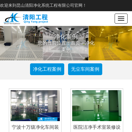
欢迎来到昆山清阳净化系统工程有限公司官网！
Toggle
navigat
净化案例
您的当前位置：
首页
>
净化
案例
净化工程案例
无尘车间案例
宁波十万级净化车间装
医院洁净手术室装修设