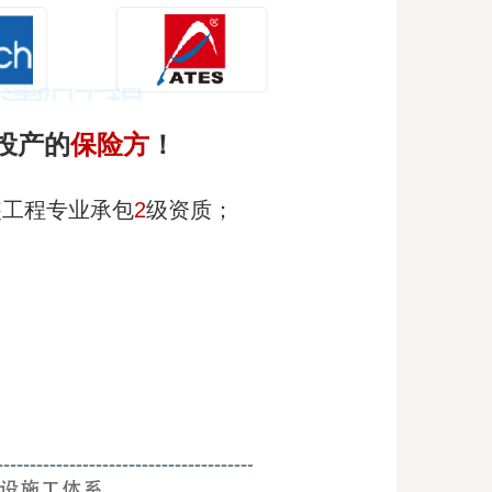
投产的
保险方
！
装工程专业承包
2
级资质；