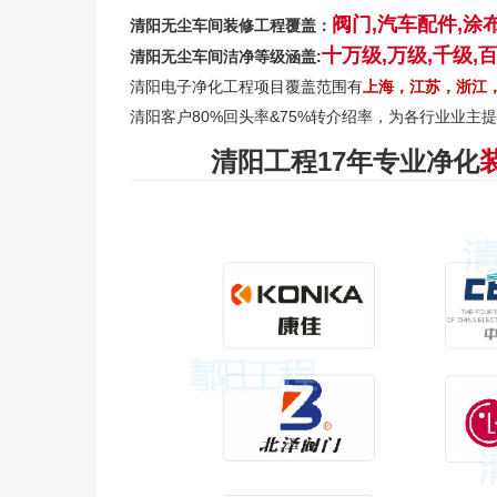
阀门,汽车配件,涂布
清阳无尘车间装修工程覆盖：
十万级,万级,千级,
清阳无尘车间
洁净等级涵盖:
清阳电子净化工程项目
覆盖范围有
上海，江苏，浙江
清阳客户
80%回头率&75%转介绍率
，
为各行业
业主提
清阳工程17年
专业净化