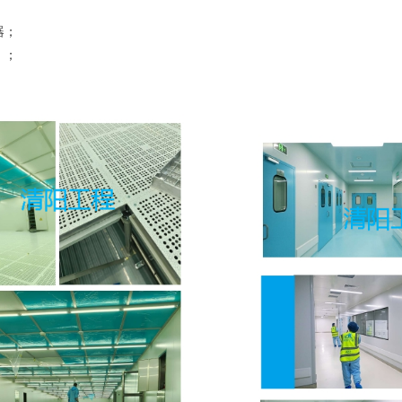
器；
）；
。