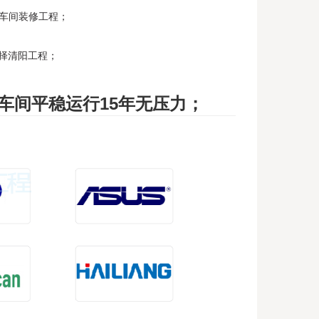
车间装修工程；
择清阳工程
；
车间
平稳运行15年无压力
；