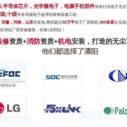
,
半导体芯片，光学微电子，电脑手机部件
等各行业电子无尘
百级,十级
等各等级电子超净间装饰装修工程;
，安
徽，河南
，山东
等多地
,累积超过
30万平
电子厂房面积,
300多家
企业选
供净化厂房装修服务，价格1步到位！
装修
资质+
消防
资质+
机电
安装
，打造的无尘