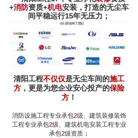
+
消防
资质+
机电
安装
，打造的无尘车
间
平稳运行15年无压力
；
清阳工程
不仅仅
是无尘车间的
施工
方
，更是为您企业
安心投产的
保险
方
！
消防设施工程专业承包
2
级、建筑装修装饰
工程专业承包
2
级、建筑机电安装工程专业
承包
2
级资质；