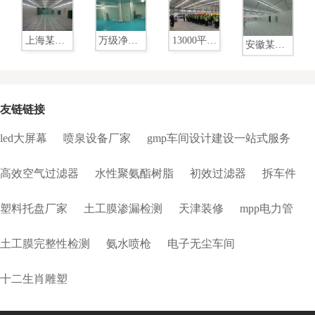
上海某普
万级净化
13000平米
安徽某惠
半导体-—
车间装修
十万级电
电子-百级
千级洁净
工程-——
子洁净工
净化无尘
车间装修
宿迁某华
程
车间
工程
友链链接
led大屏幕
喷泉设备厂家
gmp车间设计建设一站式服务
高效空气过滤器
水性聚氨酯树脂
初效过滤器
拆车件
塑料托盘厂家
土工膜渗漏检测
天津装修
mpp电力管
土工膜完整性检测
氨水喷枪
电子无尘车间
十二生肖雕塑