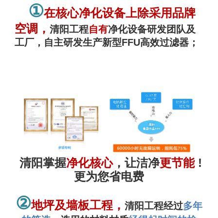
①
在核心净化设备上除采用品牌
空调，
清阳工程
自有
净化设备研发团队及
工厂，自主研发生产新型FFU高效过滤器；
清阳掌握
净化核心
，让洁净
更节能
!
更为您省电费
②
地坪及墙板工程，
清阳工程经过
多年