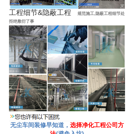
工程细节&隐蔽工程
规范施工,隐蔽工程细节处
拒绝敷衍了事
无尘车间装修早知道，
选择净化工程公司方
法
(
避免入坑
)