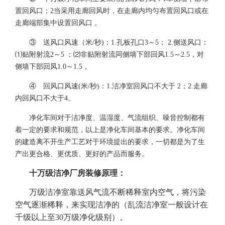
置回风口；2当采用走廊回风时，在走廊内均匀布置回风口或在
走廊端部集中设置回风口 。
③ 送风口风速（米/秒)：1.孔板孔口3～5； 2.侧送风口：
⑴贴附射流2～5 ；⑵非贴附射流同侧墙下部回风1.5～2.5，对
侧墙下部回凤1.0～1.5 。
④ 回风口风速(米/秒)：1.洁净室回风口不大于 2；2.走廊
内回风口不大于4。
净化车间对于洁净度、温湿度、气流组织、噪音控制都有
着一定的要求和规范，以上是净化车间基本的要求。净化车间
的建造离不开生产工艺对于环境提出的要求，一切都是为了生
产出更合格、更优质、更好的产品而服务。
十万级洁净厂房装修原理：
万级洁净室靠送风气流不断稀释室内空气，将污染
空气逐渐稀释，来实现洁净的（乱流洁净室一般设计在
千级以上至30万级净化级别）。