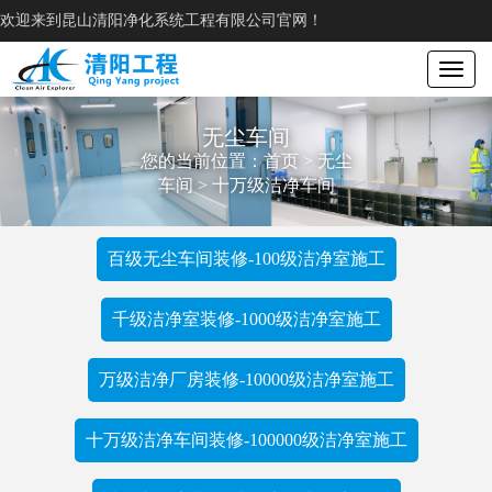
欢迎来到昆山清阳净化系统工程有限公司官网！
Toggle
navigat
无尘车间
您的当前位置：
首页
>
无尘
车间
>
十万级洁净车间
百级无尘车间装修-100级洁净室施工
千级洁净室装修-1000级洁净室施工
万级洁净厂房装修-10000级洁净室施工
十万级洁净车间装修-100000级洁净室施工