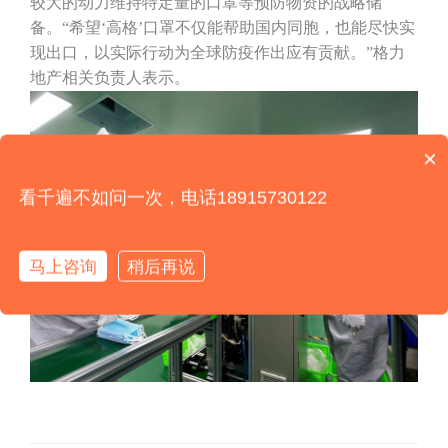
较大的动力维持特定量的口罩等预防物资的战略储
备。“希望‘高格’口罩不仅能帮助国内同胞，也能尽快实
现出口，以实际行动为全球防疫作出应有贡献。”格力
地产相关负责人表示。
×
你们是怎么收费的呢？
看千遍不如问一次，电话18915730122
马上咨询
稍后再说