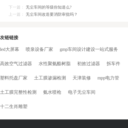
下一篇：
无尘车间的等级你知道么?
上一篇：
无尘车间改造要消防审批吗？
友链链接
led大屏幕
喷泉设备厂家
gmp车间设计建设一站式服务
高效空气过滤器
水性聚氨酯树脂
初效过滤器
拆车件
塑料托盘厂家
土工膜渗漏检测
天津装修
mpp电力管
土工膜完整性检测
氨水喷枪
电子无尘车间
十二生肖雕塑