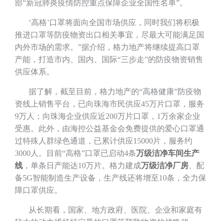
部“新冠肺炎疫情防控重点保障企业全国性名单”。
‘高格’口罩将面向全国市场供应，同时我们将积极
推进口罩等防疫物资出口相关事宜，尽最大可能满足国
内外市场的需求。”据介绍，格力地产将继续提高口罩
产能，打造市内、国内、国际“三步走”的防疫物资销售
供应体系。
据了解，截至目前，格力地产的“高格健康”防疫物
资线上销售平台，已向珠海市民供应45万片口罩，服务
9万人；向珠海企业供应近200万片口罩，1万余家企业
受惠。此外，由海控公益基金会免费提供的爱心口罩通
过特殊人群绿色通道，已累计供应15000片，服务约
3000人。目前“高格”口罩已启动4条
万级洁净车间生产
线
，单条日产能达10万片。格力建成
万级洁净厂房
、配
备5G智能制造生产设备，生产线还将增至10条，全力保
障口罩供应。
从长期看，国家、地方政府、医院、企业和家庭有