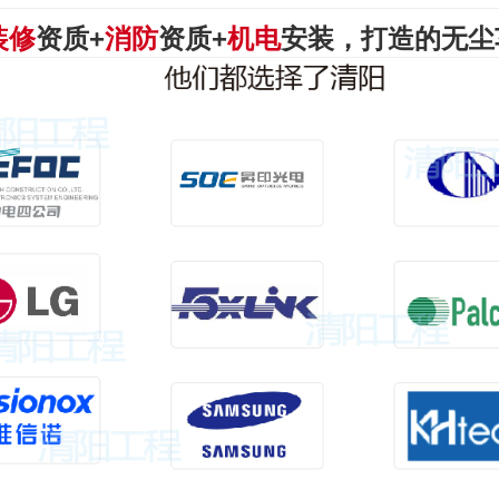
装修
资质+
消防
资质+
机电
安装
，打造的无尘