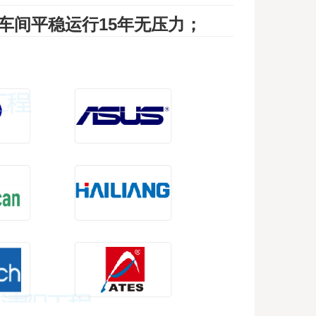
车间
平稳运行15年无压力
；