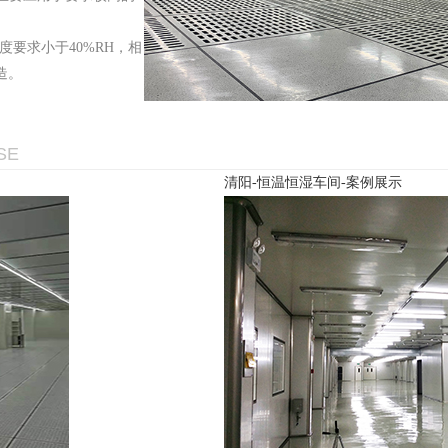
湿度要求小于40%RH，相
造。
SE
清阳-恒温恒湿车间-案例展示