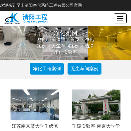
欢迎来到昆山清阳净化系统工程有限公司官网！
Toggle
navigat
净化案例
您的当前位置：
首页
>
净化
案例
>
无尘车间案例
>
洁净
净化实验室
净化工程案例
无尘车间案例
江苏南京某大学千级实
千级实验室-南京大学学