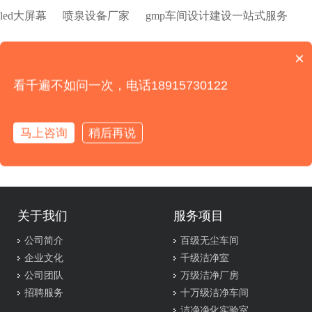
led大屏幕
喷泉设备厂家
gmp车间设计建设一站式服务
高效空气过滤器
水性聚氨酯树脂
初效过滤器
拆车件
×
你们是怎么收费的呢？
看千遍不如问一次，电话18915730122
塑料托盘厂家
土工膜渗漏检测
天津装修
mpp电力管
土工膜完整性检测
氨水喷枪
电子无尘车间
马上咨询
稍后再说
十二生肖雕塑
关于我们
服务项目
公司简介
百级无尘车间
企业文化
千级洁净室
公司团队
万级洁净厂房
招聘服务
十万级洁净车间
洁净净化实验室