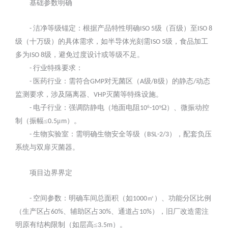
基础参数明确
洁净等级锚定：根据产品特性明确
级（百级）至
-
ISO 5
ISO 8
级（十万级）的具体需求，如半导体光刻需
级，食品加工
ISO 5
多为
级，避免过度设计或等级不足。
ISO 8
行业特殊要求：
-
医药行业：需符合
对无菌区（
级
级）的静态
动态
-
GMP
A
/B
/
监测要求，涉及隔离器、
灭菌等特殊设施。
VHP
电子行业：强调防静电（地面电阻
⁶
⁹Ω）、微振动控
-
10
-10
制（振幅≤
μ
）。
0.5
m
生物实验室：需明确生物安全等级（
），配套负压
-
BSL-2/3
系统与双扉灭菌器。
项目边界界定
空间参数：明确车间总面积（如
㎡）、功能分区比例
-
1000
（生产区占
、辅助区占
、通道占
），旧厂改造需注
60%
30%
10%
明原有结构限制（如层高≤
）。
3.5m