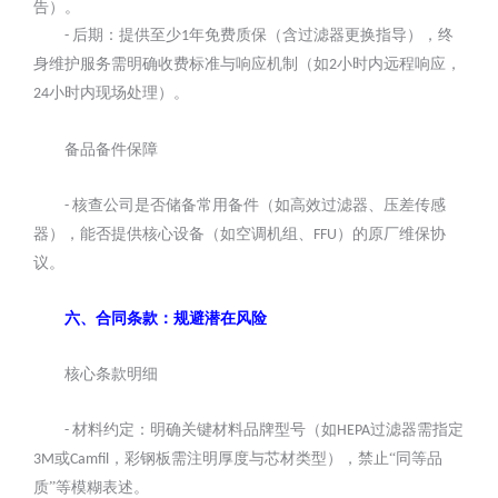
告）。
后期：提供至少
年免费质保（含过滤器更换指导），终
-
1
身维护服务需明确收费标准与响应机制（如
小时内远程响应，
2
小时内现场处理）。
24
备品备件保障
核查公司是否储备常用备件（如高效过滤器、压差传感
-
器），能否提供核心设备（如空调机组、
）的原厂维保协
FFU
议。
六、合同条款：规避潜在风险
核心条款明细
材料约定：明确关键材料品牌型号（如
过滤器需指定
-
HEPA
或
，彩钢板需注明厚度与芯材类型），禁止“同等品
3M
Camfil
质”等模糊表述。