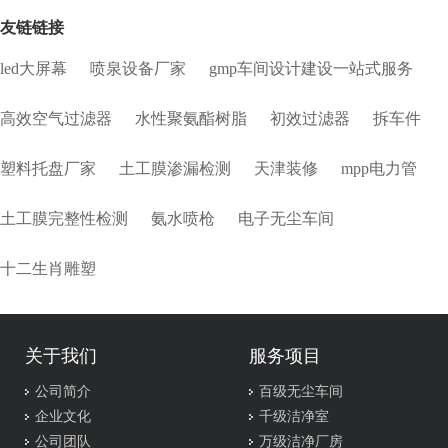
友链链接
led大屏幕
喷泉设备厂家
gmp车间设计建设一站式服务
高效空气过滤器
水性聚氨酯树脂
初效过滤器
拆车件
塑料托盘厂家
土工膜渗漏检测
天津装修
mpp电力管
土工膜完整性检测
氨水喷枪
电子无尘车间
十二生肖雕塑
关于我们
服务项目
公司简介
百级无尘车间
企业文化
千级洁净室
公司团队
万级洁净厂房