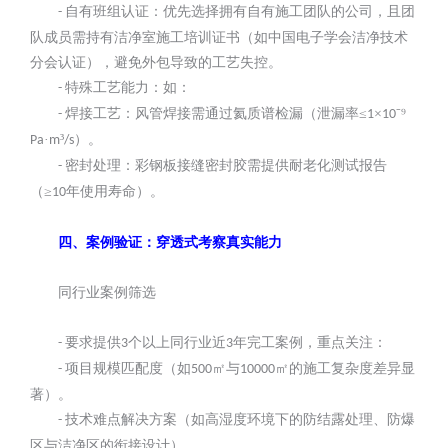
自有班组认证：优先选择拥有自有施工团队的公司，且团
-
队成员需持有洁净室施工培训证书（如中国电子学会洁净技术
分会认证），避免外包导致的工艺失控。
特殊工艺能力：如：
-
焊接工艺：风管焊接需通过氦质谱检漏（泄漏率≤
×
⁻⁹
-
1
10
·
³
）。
Pa
m
/s
密封处理：彩钢板接缝密封胶需提供耐老化测试报告
-
（≥
年使用寿命）。
10
四、案例验证：穿透式考察真实能力
同行业案例筛选
要求提供
个以上同行业近
年完工案例，重点关注：
-
3
3
项目规模匹配度（如
㎡与
㎡的施工复杂度差异显
-
500
10000
著）。
技术难点解决方案（如高湿度环境下的防结露处理、防爆
-
区与洁净区的衔接设计）。