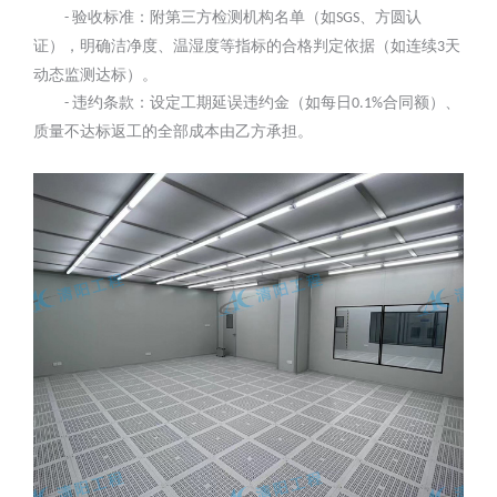
验收标准：附第三方检测机构名单（如
、方圆认
-
SGS
证），明确洁净度、温湿度等指标的合格判定依据（如连续
天
3
动态监测达标）。
违约条款：设定工期延误违约金（如每日
合同额）、
-
0.1%
质量不达标返工的全部成本由乙方承担。