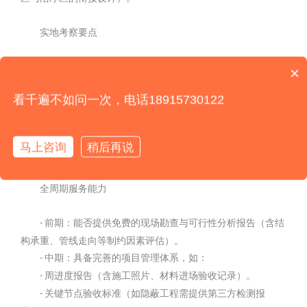
实地考察要点
你们是怎么收费的呢？
运行状态评估：现场观察压差表稳定性（波动≤±
）、
-
1Pa
×
无尘车间多少钱一平米？
运行噪音（≤
）、地面平整度（
靠尺误差≤
）。
FFU
60dB
2m
2mm
看千遍不如问一次，电话18915730122
业主访谈重点：询问“是否因设计缺陷导致二次改造”“售
-
后服务响应时间”“认证过程中出现的问题及解决效率”。
马上咨询
稍后再说
五、服务体系：从项目交付到终身运维
全周期服务能力
前期：能否提供免费的现场勘查与可行性分析报告（含结
-
构承重、管线走向等制约因素评估）。
中期：具备完善的项目管理体系，如：
-
周进度报告（含施工照片、材料进场验收记录）。
-
关键节点验收标准（如隐蔽工程需提供第三方检测报
-