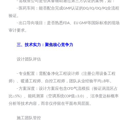
需核查公司是否具备辅助通过第三方认证的案例，如：
-
医药车间：能否配合完成
认证的
全流程
-
GMP
DQ/IQ/OQ/PQ
验证。
出口导向项目：是否熟悉
、
等国际标准的现场
-
FDA
EU GMP
审计要求。
三、技术实力：聚焦核心竞争力
设计团队评估
专业配置：需配备净化工程设计师（注册公用设备工程
-
师）、暖通工程师、自控工程师，团队从业经验平均≥
年。
8
方案深度：设计方案应包含
气流模拟（验证涡流区占
-
CFD
比≤
）、能耗测算（空调系统
值≥
）、洁净度达标概率
5%
COP
3.0
分析等技术内容，而非仅停留在平面布局层面。
施工团队管控