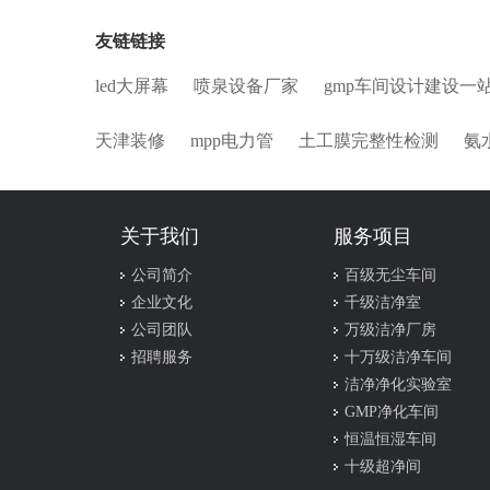
友链链接
led大屏幕
喷泉设备厂家
gmp车间设计建设一
天津装修
mpp电力管
土工膜完整性检测
氨
关于我们
服务项目
公司简介
百级无尘车间
企业文化
千级洁净室
公司团队
万级洁净厂房
招聘服务
十万级洁净车间
洁净净化实验室
GMP净化车间
恒温恒湿车间
十级超净间