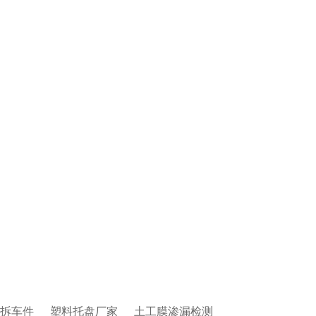
拆车件
塑料托盘厂家
土工膜渗漏检测