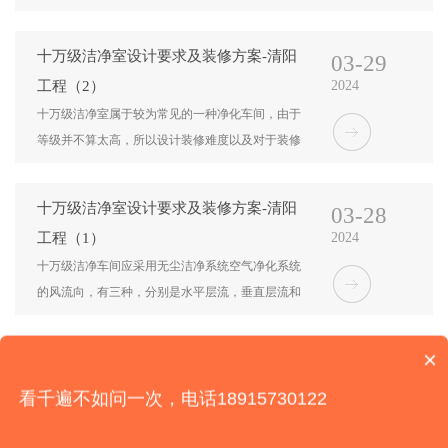
方案做了比较详细的介绍。
十万级洁净室设计要求及装修方案-清阳
03-29
工程（2）
2024
十万级洁净室​属于较为常见的一种净化车间，由于
等级并不算太高，所以设计装修难度以及对于装修
材料设备的要求也不大。
十万级洁净室设计要求及装修方案-清阳
03-28
工程（1）
2024
十万级洁净车间应采用无尘洁净系统空气净化系统
的风流向，有三种，分别是水平层流，垂直层流和
无序层流.选择应该根据实际的车间来进行选择。
×
你们是怎么收费的呢？
«
1
2
3
»
看千遍不如问一次，电话18915730122