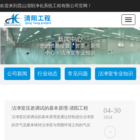
欢迎来到昆山清阳净化系统工程有限公司官网！
Toggle
navigat
新闻中心
您的当前位置：
首页
>
新闻
中心
>
洁净室专业知识
公司新闻
行业动态
常见问题
洁净室专业知识
洁净室压差调试的基本原理-清阳工程
04-30
洁净室压差调试的基本原理是通过控制进出洁净室
2024
的空气流量来维持洁净室与周围环境之间的气压
差。这种压差控制是为了确保洁净室内的空气按照