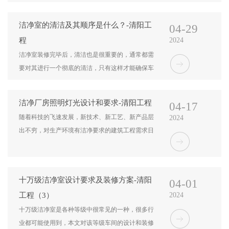
预设的气流方向流动，从而避免外部污染物进入洁
净室，同时防止洁净室内的污染物外泄。
洁净室的清洁及其顺序是什么？-清阳工
04-29
程
2024
洁净室装修完毕后，清洁也是很重要的，通常都需
要对其进行一个彻底的清洁，只有这样才能确保车
间的洁净度达到要求和标准。
洁净厂房照明灯光设计和要求-清阳工程
04-17
随着科技的飞速发展，新技术、新工艺、新产品层
2024
出不穷，对生产环境有洁净要求的建筑工程需求日
益增长。目前，洁净技术已广泛应用于微电子、生
物制药、手术医疗、精密仪器制造等诸多关键领
域。这篇文章我们讲讲洁净厂房照明灯光的相关设
十万级洁净室设计要求及装修方案-清阳
04-01
计和要求。
工程（3）
2024
十万级洁净室是各种等级中很常见的一种，很多行
业都可能使用到，本文对该等级车间的设计和装修