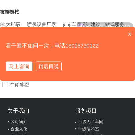
友链链接
你们是怎么收费的呢？
led大屏幕
喷泉设备厂家
gmp车间设计建设一站式服务
×
无尘车间多少钱一平米？
高效空气过滤器
水性聚氨酯树脂
初效过滤器
拆车件
看千遍不如问一次，电话18915730122
塑料托盘厂家
土工膜渗漏检测
天津装修
mpp电力管
马上咨询
稍后再说
土工膜完整性检测
氨水喷枪
电子无尘车间
十二生肖雕塑
关于我们
服务项目
公司简介
百级无尘车间
企业文化
千级洁净室