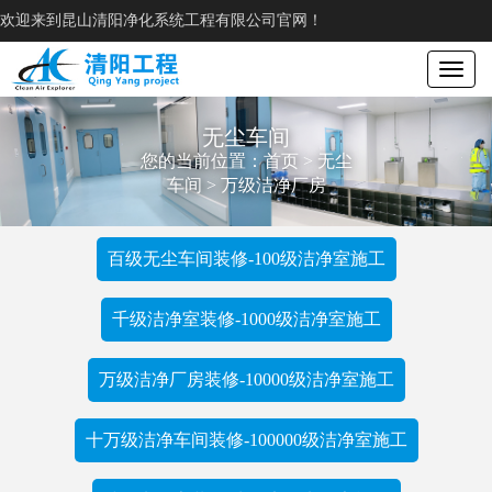
欢迎来到昆山清阳净化系统工程有限公司官网！
Toggle
navigat
无尘车间
您的当前位置：
首页
>
无尘
车间
>
万级洁净厂房
百级无尘车间装修-100级洁净室施工
千级洁净室装修-1000级洁净室施工
万级洁净厂房装修-10000级洁净室施工
十万级洁净车间装修-100000级洁净室施工