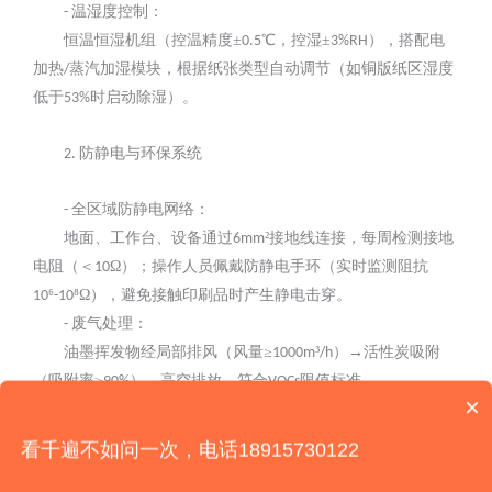
温湿度控制：
-
恒温恒湿机组（控温精度
±
℃，控湿±
），搭配电
0.5
3%RH
加热
蒸汽加湿模块，根据纸张类型自动调节（如铜版纸区湿度
/
低于
时启动除湿）。
53%
防静电与环保系统
2.
全区域防静电网络：
-
地面、工作台、设备通过
²接地线连接，每周检测接地
6mm
电阻（＜
Ω）；操作人员佩戴防静电手环（实时监测阻抗
10
⁶
⁸Ω），避免接触印刷品时产生静电击穿。
10
-10
废气处理：
-
油墨挥发物经局部排风（风量
≥
³
）→活性炭吸附
1000m
/h
（吸附率≥
）→高空排放，符合
限值标准
90%
VOCs
×
（≤
³）。
60mg/m
你们是怎么收费的呢？
看千遍不如问一次，电话18915730122
四、施工与验收：精细化管控