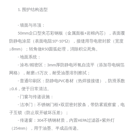
围护结构选型
1.
墙面与吊顶：
-
企口型夹芯彩钢板（金属面板
岩棉内芯），表面覆
50mm
+
防静电涂层（表面电阻
⁶
⁹Ω），接缝用导电密封胶（宽度
10
-10
≥
）；转角做
圆弧处理，消除积尘死角。
8mm
R50
地面系统：
-
涂布
精密区：
厚防静电环氧自流平（添加导电铜箔
-
/
3mm
网格），耐磨≥
万次，耐受油墨溶剂擦拭；
5
普通印刷区：防静电
卷材（热焊接接缝），防滑系数
-
PVC
≥
，便于日常清洁。
0.6
门窗与传递设施：
-
洁净门：不锈钢门框
双层密封胶条，带防雾观察窗，电
-
+
子互锁（防止双开破坏压差）；
传递窗：
不锈钢材质，内置
过滤器
紫外灯
-
304
HEPA
+
（
），用于油墨、半成品传递。
254nm