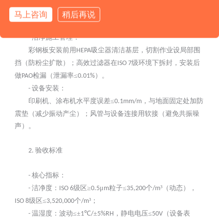
施工关键节点
1.
马上咨询
稍后再说
洁净施工管理：
-
彩钢板安装前用
吸尘器清洁基层，切割作业设局部围
HEPA
挡（防粉尘扩散）；高效过滤器在
级环境下拆封，安装后
ISO 7
做
检漏（泄漏率≤
）。
PAO
0.01%
设备安装：
-
印刷机、涂布机水平度误差
≤
，与地面固定处加防
0.1mm/m
震垫（减少振动产尘）；风管与设备连接用软接（避免共振噪
声）。
验收标准
2.
核心指标：
-
洁净度：
级区≥
μ
粒子≤
个
³（动态），
-
ISO 6
0.5
m
35,200
/m
级区≤
个
³；
ISO 8
3,520,000
/m
温湿度：波动≤±
℃
±
，静电电压≤
（设备表
-
1
/
5%RH
50V