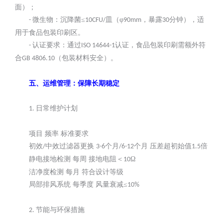
面）；
微生物：沉降菌≤
皿（φ
，暴露
分钟），适
-
10CFU/
90mm
30
用于食品包装印刷区。
认证要求：通过
认证，食品包装印刷需额外符
-
ISO 14644-1
合
（包装材料安全）。
GB 4806.10
五、运维管理：保障长期稳定
日常维护计划
1.
项目
频率
标准要求
初效
中效过滤器更换
个月
个月 压差超初始值
倍
/
3-6
/6-12
1.5
静电接地检测
每周
接地电阻＜
Ω
10
洁净度检测
每月
符合设计等级
局部排风系统
每季度
风量衰减
≤
10%
节能与环保措施
2.