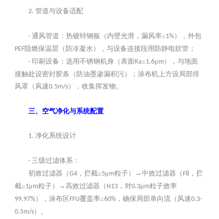
管道与设备适配
2.
通风管道：热镀锌钢板（内壁光滑，漏风率≤
），外包
-
1%
阻燃保温层（防冷凝水），与设备连接段用防静电软管；
PEF
印刷设备：选用不锈钢机身（表面
≤
μ
），与地面
-
Ra
1.6
m
接触处设密封胶条（防油墨渗漏积污）；涂布机上方设局部排
风罩（风速
），收集挥发物。
0.5m/s
三、空气净化与系统配置
净化系统设计
1.
三级过滤体系：
-
初效过滤器（
，拦截≥
μ
粒子）→中效过滤器（
，拦
G4
5
m
F8
截≥
μ
粒子）→高效过滤器（
，对
μ
粒子效率
1
m
H13
0.3
m
），涂布区
覆盖率≥
，确保局部单向流（风速
99.97%
FFU
60%
0.3-
）。
0.5m/s