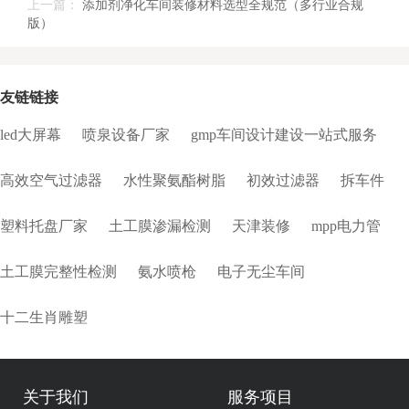
上一篇：
添加剂净化车间装修材料选型全规范（多行业合规
版）
友链链接
led大屏幕
喷泉设备厂家
gmp车间设计建设一站式服务
高效空气过滤器
水性聚氨酯树脂
初效过滤器
拆车件
塑料托盘厂家
土工膜渗漏检测
天津装修
mpp电力管
土工膜完整性检测
氨水喷枪
电子无尘车间
十二生肖雕塑
关于我们
服务项目