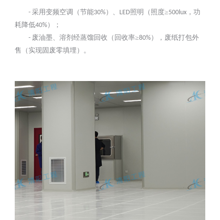
采用变频空调（节能
）、
照明（照度≥
，功
-
30%
LED
500lux
耗降低
）；
40%
废油墨、溶剂经蒸馏回收（回收率≥
），废纸打包外
-
80%
售（实现固废零填埋）。