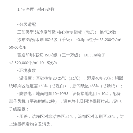
洁净度与核心参数
1.
分级适配：
-
工艺类型
洁净度等级
核心控制指标（动态）
换气次数
涂布
精密印刷
级（千级） ≥
μ
粒子≤
个
³
/
ISO 6
0.5
m
35,200
/m
次
50-60
/h
普通印刷
裁切
级（三十万级） ≥
μ
粒子
/
ISO 8
0.5
m
≤
个
³
次
3,520,000
/m
10-15
/h
环境参数：
-
温湿度：基础控制
℃（±
℃），湿度
；铜版
-
20-25
1
40%-70%
纸印刷区湿度需≤
（防泛白），新闻纸区≤
（防断纸）；
53%
68%
防静电：地面电阻
⁶
⁹Ω，设备接地电阻＜
Ω，配备
-
10
-10
10
离子风机（平衡时间≤
秒），避免静电吸附油墨颗粒或击穿电
2
子线路板；
压差：洁净区对非洁净区≥
，涂布区对印刷区≥
，防
-
5Pa
3Pa
止油墨挥发物交叉污染。