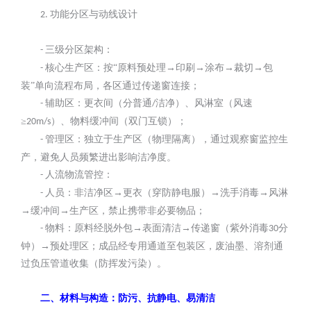
功能分区与动线设计
2.
三级分区架构：
-
核心生产区：按“原料预处理→印刷→涂布→裁切→包
-
装”单向流程布局，各区通过传递窗连接；
辅助区：更衣间（分普通
洁净）、风淋室（风速
-
/
≥
）、物料缓冲间（双门互锁）；
20m/s
管理区：独立于生产区（物理隔离），通过观察窗监控生
-
产，避免人员频繁进出影响洁净度。
人流物流管控：
-
人员：非洁净区→更衣（穿防静电服）→洗手消毒→风淋
-
→缓冲间→生产区，禁止携带非必要物品；
物料：原料经脱外包→表面清洁→传递窗（紫外消毒
分
-
30
钟）→预处理区；成品经专用通道至包装区，废油墨、溶剂通
过负压管道收集（防挥发污染）。
二、材料与构造：防污、抗静电、易清洁