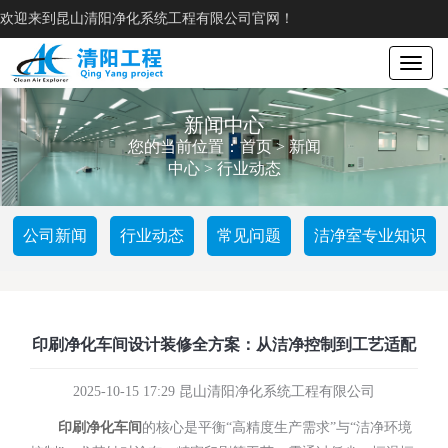
欢迎来到昆山清阳净化系统工程有限公司官网！
Toggle
navigat
新闻中心
您的当前位置：
首页
>
新闻
中心
>
行业动态
公司新闻
行业动态
常见问题
洁净室专业知识
印刷净化车间设计装修全方案：从洁净控制到工艺适配
2025-10-15 17:29 昆山清阳净化系统工程有限公司
印刷净化车间
的核心是平衡
“高精度生产需求”与“洁净环境